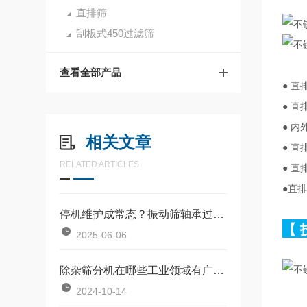
直排筛
刮板式450过滤筛
查看全部产品
● 
● 
● 
相关文章
● 
RELATED ARTICLES
● 
●直
停机维护成常态？振动筛轴承过热、筛网破损的 “无底洞” 怎么填？
【
2025-06-06
除杂筛分机在哪些工业领域有广泛应用？
2024-10-14