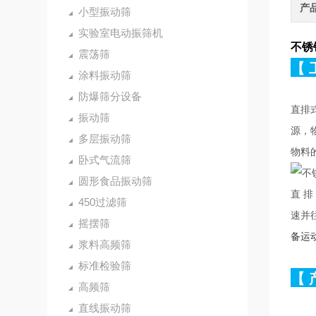
产
小型振动筛
实验室电动振筛机
不锈
震荡筛
【
涂料振动筛
防爆筛分设备
直排
振动筛
源，
多层振动筛
物料
卧式气流筛
圆形食品振动筛
直
排
450过滤筛
速并
摇摆筛
备运
浆料高频筛
标准检验筛
【
高频筛
直线振动筛