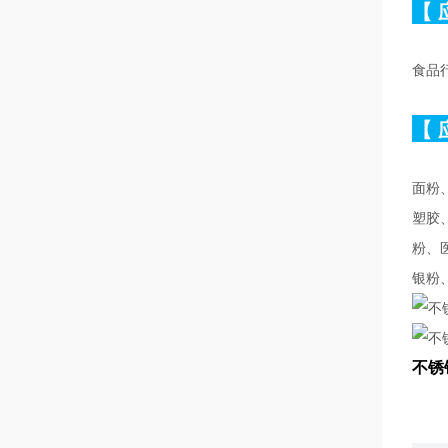
【
食品
【
面粉
塑胶
粉、
银粉
不锈