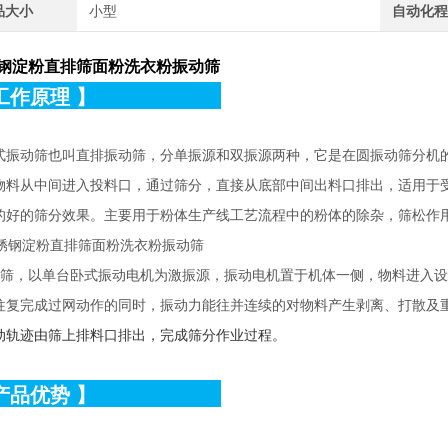
品大小
小型
自动化
钢淀粉直排筛面粉洗衣粉振动筛
工作原理
】
式振动筛也叫直排振动筛，分单振源和双振源两种，它是在圆振动筛分机
物料从中间进入投料口，通过筛分，直接从底部中间出料口排出，适用于
的好的筛分效果。主要用于粉体生产线工艺流程中的粉体的除杂，筛松作
筛，以单台卧式振动电机为激振源，振动电机置于机体一侧，物料进入设
往复完成过网动作的同时，振动力能往并连续的对物料产生剥离、打散及
动轨迹由筛上排料口排出，完成筛分作业过程。
产品优势
】