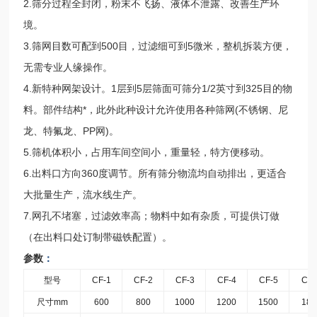
2.筛分过程全封闭，粉末不飞扬、液体不泄露、改善生产环
境。
3.筛网目数可配到500目，过滤细可到5微米，整机拆装方便，
无需专业人缘操作。
4.新特种网架设计。1层到5层筛面可筛分1/2英寸到325目的物
料。部件结构*，此外此种设计允许使用各种筛网(不锈钢、尼
龙、特氟龙、PP网)。
5.筛机体积小，占用车间空间小，重量轻，特方便移动。
6.出料口方向360度调节。所有筛分物流均自动排出，更适合
大批量生产，流水线生产。
7.网孔不堵塞，过滤效率高；物料中如有杂质，可提供订做
（在出料口处订制带磁铁配置）。
参数
：
型号
CF-1
CF-2
CF-3
CF-4
CF-5
CF-
尺寸
mm
600
800
1000
1200
1500
180