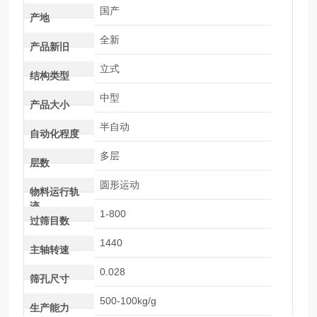
国产
产地
全新
产品新旧
立式
结构类型
中型
产品大小
半自动
自动化程度
多层
层数
圆形运动
物料运行轨
迹
1-800
过筛目数
1440
主轴转速
0.028
筛孔尺寸
500-100kg/g
生产能力