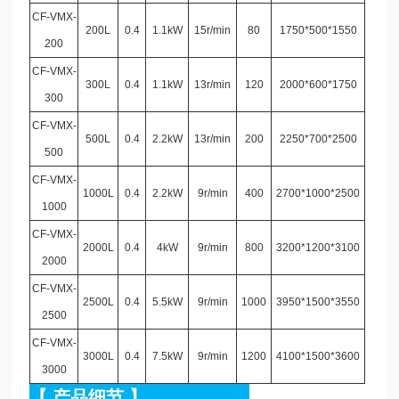
CF-VMX-
200L
0.4
1.1kW
15r/min
80
1750*500*1550
200
CF-VMX-
300L
0.4
1.1kW
13r/min
120
2000*600*1750
300
CF-VMX-
500L
0.4
2.2kW
13r/min
200
2250*700*2500
500
CF-VMX-
1000L
0.4
2.2kW
9r/min
400
2700*1000*2500
1000
CF-VMX-
2000L
0.4
4kW
9r/min
800
3200*1200*3100
2000
CF-VMX-
2500L
0.4
5.5kW
9r/min
1000
3950*1500*3550
2500
CF-VMX-
3000L
0.4
7.5kW
9r/min
1200
4100*1500*3600
3000
【
产品细节
】