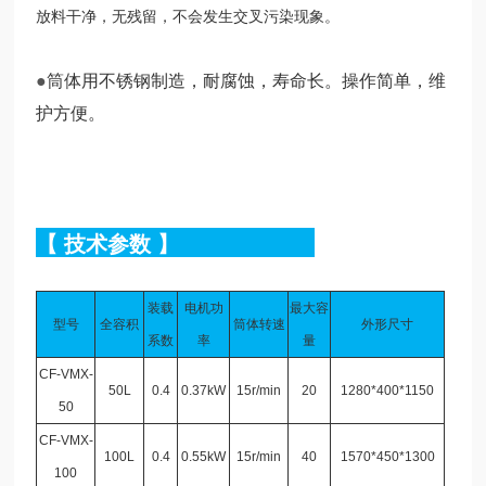
放料干净，无残留，不会发生交叉污染现象。
●
筒体用不锈钢制造，耐腐蚀，寿命长。操作简单，维
护方便。
【
技术参数
】
装载
电机功
最大容
型号
全容积
筒体转速
外形尺寸
系数
率
量
CF-VMX-
50L
0.4
0.37kW
15r/min
20
1280*400*1150
50
CF-VMX-
100L
0.4
0.55kW
15r/min
40
1570*450*1300
100