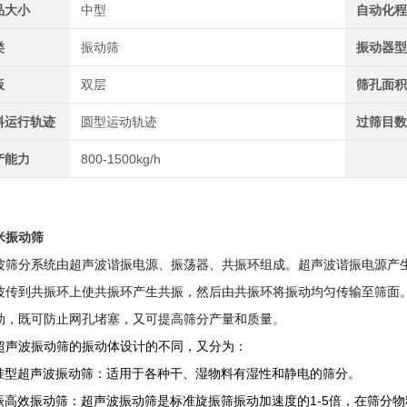
品大小
中型
自动化
类
振动筛
振动器
板
双层
筛孔面
料运行轨迹
圆型运动轨迹
过筛目
产能力
800-1500kg/h
米
振动筛
波筛分系统由超声波谐振电源、振荡器、共振环组成。超声波谐振电源产
波传到共振环上使共振环产生共振，然后由共振环将振动均匀传输至筛面
动，既可防止网孔堵塞，又可提高筛分产量和质量。
超声波振动筛的振动体设计的不同，又分为：
标准型超声波振动筛：适用于各种干、湿物料有湿性和静电的筛分。
强振高效振动筛：超声波振动筛是标准旋振筛振动加速度的1-5倍，在筛分物