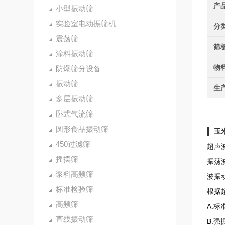
产
小型振动筛
实验室电动振筛机
分
震荡筛
筛
涂料振动筛
物
防爆筛分设备
振动筛
生
多层振动筛
卧式气流筛
圆形食品振动筛
▌ 玉
450过滤筛
超声
摇摆筛
振荡
浆料高频筛
波振
标准检验筛
根据
高频筛
A.
直线振动筛
B.