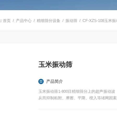
：
首页
/
产品中心
/
精细筛分设备
/
振动筛
/ CF-XZS-108玉米
玉米振动筛
产品简介
玉米振动筛1-800目精细筛分上的超声振动
从而抑制粘附、摩擦、平降、楔入等堵网因素