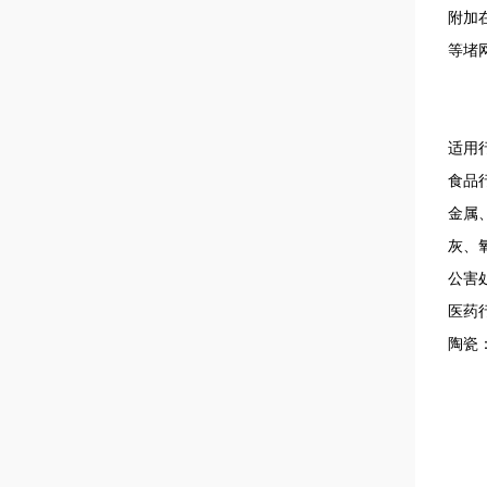
附加
等堵
适用
食品
金属
灰、
公害
医药
陶瓷