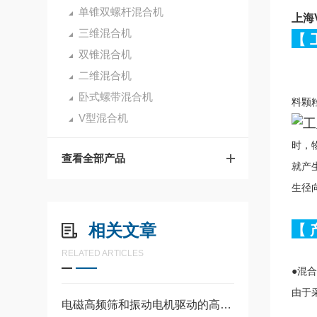
单锥双螺杆混合机
上海
三维混合机
【
双锥混合机
二维混合机
卧式螺带混合机
料颗
V型混合机
时，
查看全部产品
就产
生径
相关文章
【
RELATED ARTICLES
●
混合
由于
电磁高频筛和振动电机驱动的高频筛哪个更好？