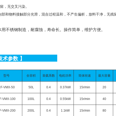
留，无交叉污染。
内部和物料接触部分光滑，混合过程温和，不产生偏析，放料干净，无残
体用不锈钢制造，耐腐蚀，寿命长。操作简单，维护方便。
技术参数
】
型号
全容积
装载系数
电机功率
筒体转速
最大容量
F-VMX-50
50L
0.4
0.37kW
15r/min
20
F-VMX-100
100L
0.4
0.55kW
15r/min
40
F-VMX-200
200L
0.4
1.1kW
15r/min
80