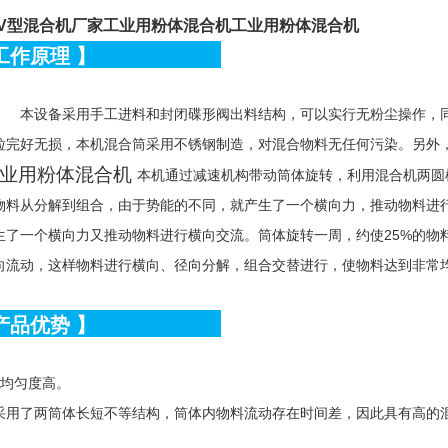
V型混合机厂家
工业用粉体混合机
工业用粉体混合机
工作原理
】
本设备采用手工进料和封闭碟形阀出料结构，可以实行无粉尘操作，
粒完好无损，本机混合筒采用不锈钢制造，对混合物料无任何污染。另外
本机通过减速机构带动筒体旋转，利用混合机两圆
物料从分解到组合，由于势能的不同，就产生了一个横向力，推动物料进
生了一个横向力又推动物料进行横向交流。筒体旋转一周，约使25%的物
向流动，这样物料进行横向、径向分解，组合交替进行，使物料达到非常
产品优势
】
均匀度高。
采用了两筒体长短不等结构，筒体内物料流动存在时间差，因此具有高的