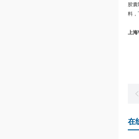
胶囊
料，
上海
在