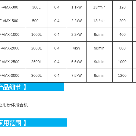
F-VMX-300
300L
0.4
1.1kW
13r/min
120
F-VMX-500
500L
0.4
2.2kW
13r/min
200
-VMX-1000
1000L
0.4
2.2kW
9r/min
400
-VMX-2000
2000L
0.4
4kW
9r/min
800
-VMX-2500
2500L
0.4
5.5kW
9r/min
1000
-VMX-3000
3000L
0.4
7.5kW
9r/min
1200
产品细节
】
应用范围
】