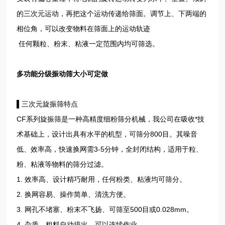
的三次元运动，再把这个运动传递给筛面。调节上、下两端的
相位角，可以改变物料在筛面上的运动轨迹
任何颗粒、粉末、粘液一定范围内均可筛选。
多功能分级振动筛大小可定做
▌三次元旋振筛特点
CF系列旋振筛是一种高精度细粉筛分机械，我公司在吸收*技
术基础上，设计出具有水平的机型，可筛分800目。其噪音
低、效率高，快速换网需3-5分钟，全封闭结构，适用于粒、
粉、粘液等物料的筛分过滤。
1. 效率高、设计精巧耐用，任何粉类、粘液均可筛分。
2. 换网容易、操作简单、清洗方便。
3. 网孔不堵塞、粉末不飞扬、可筛至500目或0.028mm。
4. 杂质、粗料自动排出，可以连续作业。