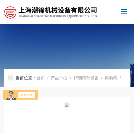
当前位置：
首页
/
产品中心
/
精细筛分设备
/
振动筛
/ CF-XZS-106多功能分级振动筛大小可定做