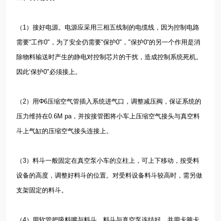
（
1
）接好电源。电源应采用三相五线制的电缆线，因为控制电路
需要
“
工作
0"
，为了安全仍需要
“
保护
0"
，
"
保护
0“
的另一个作用是消
除物料输送时产生的静电对控制芯片的干扰，造成控制系统死机。
因此
‘
保护
0"
必须接上。
（
2
）用
Φ6
压缩空气管插入系统进气口，调整减压阀，保证系统的
压力维持在
0.6M pa
，并按接管图将小车上压缩空气接头与真空料
斗上气缸的压缩空气接头连接上。
（
3
）料斗一般固定在真空泵小车的立柱上，可上下移动，按受料
设备的高度，调整好料斗的位置。对受料设备料斗较高时，需另做
支架固定的料斗。
（
4
）用软管把吸料嘴与料斗、料斗与真空泵连结好，并用卡箍卡