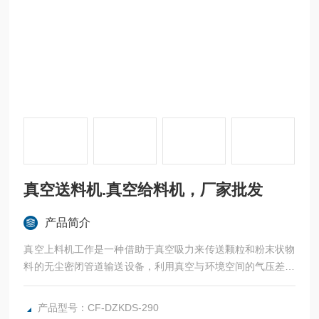
真空送料机.真空给料机，厂家批发
产品简介
真空上料机工作是一种借助于真空吸力来传送颗粒和粉末状物
料的无尘密闭管道输送设备，利用真空与环境空间的气压差，
形成管道内气体流动，带动粉状物料运动，从而完成粉体的输
送，真空送料机.真空给料机，厂家批发
产品型号：CF-DZKDS-290