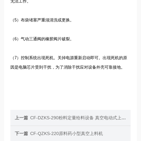
无法工作。
（
5
）布袋堵塞严重须清洗或更换。
（
6
）气动三通阀的橡胶阀片破裂。
（
7
）控制系统出现死机。关掉电源重新启动即可。出现死机的原
因是电脑芯片受到干扰，为了消除干扰应对设备外壳可靠接地。
上一篇
CF-DZKS-290粉料定量给料设备 真空电动式上料机
下一篇
CF-QZKS-220原料药小型真空上料机