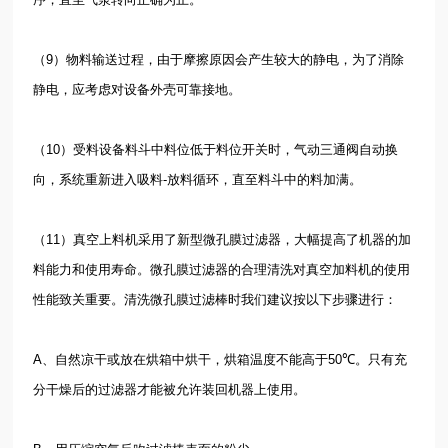
（
9
）物料输送过程，由于摩擦原因会产生较大的静电，为了消除
静电，应考虑对设备外壳可靠接地。
（
10
）受料设备料斗中料位低于料位开关时，气动三通阀自动换
向，系统重新进入吸料
-
放料循环，直至料斗中的料加满。
（
11
）真空上料机采用了新型微孔膜过滤器，大幅提高了机器的加
料能力和使用寿命。微孔膜过滤器的合理清洗对真空加料机的使用
性能致关重要。清洗微孔膜过滤棒时我们建议按以下步骤进行：
A
、自然凉干或放在烘箱中烘干，烘箱温度不能高于
50
℃
。只有充
分干燥后的过滤器才能被允许装回机器上使用。