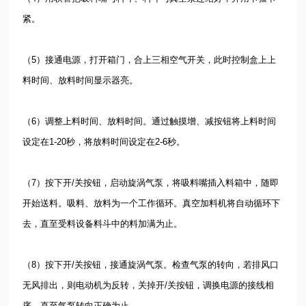
紧。
（
5
）接通电源，打开箱门，合上三相空气开关，此时控制盒上上
料时间、放料时间显示器亮。
（
6
）调整上料时间、放料时间。通过触摸增、减按钮将上料时间
设定在
1-20
秒，将放料时间设定在
2-6
秒。
（
7
）按下开
/
关按钮，启动旋涡气泵，将吸料嘴插入料箱中，随即
开始送料。吸料、放料为一个工作循环。真空加料机将自动循环下
去，直至受料设备料斗中的料加满为止。
（
8
）按下开
/
关按钮，接通旋涡气泵。检查气泵的转向，若排风口
无风排出，则电动机为反转，关掉开
/
关按钮，调换电源的接线相
序，直至气泵转向正确为止。