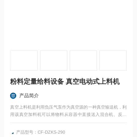
粉料定量给料设备 真空电动式上料机
产品简介
真空上料机是利用负压气泵作为真空源的一种真空输送机，利
用该真空加料机可以将物料从容器中直接送入混合机、反应
器、料斗、压片机、包装机、振动筛、整粒机、湿法制粒机、
干法制粒机和粉碎机中去。该机减轻了工人的劳动强度，杜绝
产品型号：CF-DZKS-290
了粉尘污染，保证生产符合“GMP"要求。粉料定量给料设备