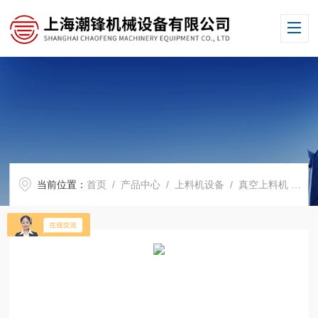
当前位置：
首页
/
产品中心
/
上料机设备
/
真空上料机
/ CF-DZKS-290粉料定量给料设备 真空电动式上料机