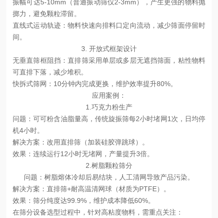
振幅可达
5-10mm
（普通振动筛仅
2-3mm），产生更强的物料抛
掷力，避免颗粒滞留。
直线式运动轨迹
：物料快速向排料口定向流动，减少筛面停留时
间。
3. 开放式框架设计
无垂直筛框阻挡
：直排筛采用单层或多层无遮挡筛面，粘性物料
可直排下落，减少堆积。
快拆式筛网
：
10分钟内完成更换，维护效率提升80%。
应用案例：
1.
巧克力粉生产
问题
：可可粉含油脂量高，传统旋振筛每
2小时堵网1次，日均停
机4小时。
解决方案
：改用直排筛（加装硅胶弹跳球）。
效果
：连续运行
12小时无堵网，产量提升3倍。
2.
树脂颗粒筛分
问题
：
树
脂熔
体冷却后易结块，人工清网导致产品污染。
解决方案
：直排筛
+耐高温清网球（材质为PTFE）。
效果
：筛分纯度达
99.9%，维护成本降低60%。
在筛分设备选型过程中，
针对高粘度物料，需重点关注：