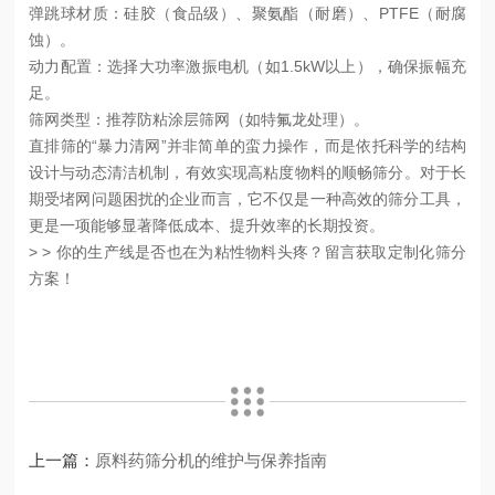
弹跳球材质
：硅胶（食品级）、聚氨酯（耐磨）、
PTFE（耐腐
蚀）。
动力配置
：选择大功率激振电机（如
1.5kW以上），确保振幅充
足。
筛网类型
：推荐防粘涂层筛网（如特氟龙处理）。
直排筛的
“暴力清网”并非简单的蛮力操作，而是
依托科学的结构
设计与动态清洁机制
，有效实现高粘度物料的顺畅筛分。对于长
期受堵网问题困扰的企业而言，它不仅是一种高效的筛分工具，
更是一项能够显著降低成本、提升效率的长期投资。
> > 你的生产线是否也在为粘性物料头疼？留言获取定制化筛分
方案！
上一篇：
原料药筛分机的维护与保养指南