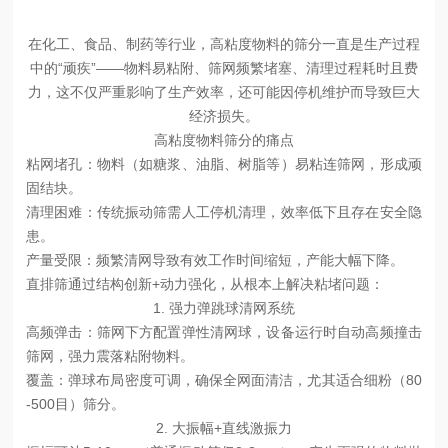
在化工、食品、制药等行业，高粘度物料的筛分一直是生产过程
中的
“顽疾”——物料易粘附、筛网频繁堵塞、清理过程耗时且费
力，这不仅严重影响了生产效率，还可能因停机维护而导致巨大
经济损失。
高粘度物料筛分的痛点
粘网堵孔
：物料（如糖浆、油脂、树脂等）易粘连筛网，形成顽
固结块。
清理困难
：传统振动筛需人工停机清理，效率低下且存在安全隐
患。
产量受限
：频繁清网导致有效工作时间缩短，产能大幅下降。
直排筛通过
结构创新
+动力强化
，从根本上解决粘堵问题：
1. 强力弹跳球清网系统
高频弹击
：筛网下方配置弹性清网球，设备运行时自动高频撞击
筛网，强力震落粘附物料。
覆盖
：弹球布局密度可调，确保全网面清洁，尤其适合细粉（
80
-500目）筛分。
2. 大振幅+直线激振力