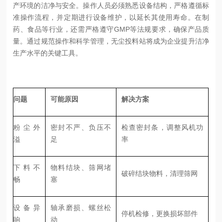
产环境的洁净与安全。操作人员必须熟悉设备结构，严格遵循标
准操作流程，并定期进行设备维护，以延长其使用寿命。在制
药、食品等行业，还需严格遵守
GMP等法规要求，确保产品质
量。通过规范操作和科学管理，无尘投料站将成为企业提升洁净
生产水平的关键工具。
问题
可能原因
解决方案
粉尘外
密封不严、负压不
检查密封条，调整风机功
溢
足
率
下料不
物料结块、筛网堵
破碎结块物料，清理筛网
畅
塞
设备异
轴承磨损、螺丝松
停机检修，更换损坏部件
响
动