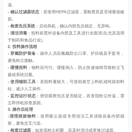
溢。
- 确认过滤器状态
：若使用
HEPA过滤器，需检查其是否堵塞或破
损。
- 检查负压系统
：启动风机，确认内部负压稳定，无异响。
- 清洁消毒
：投料前需对设备内壁及工具进行全面清洁(尤其适用
于制药和食品行业)。
2. 投料操作流程
- 穿戴防护装备
：操作人员应佩戴防尘口罩、护目镜及手套等，
避免粉尘接触。
- 缓慢投料
：物料应均匀、缓慢倒入，防止快速倾倒导致粉尘飞
扬或系统过载。
- 使用辅助工具
：若投料量较大，可借助真空上料机或吨袋卸料
站，减少人工操作。
- 监控运行状态
：密切观察负压是否稳定，若发现粉尘外溢，需
立即停机排查原因。
3. 操作后处理
-
清理残留物料
：使用吸尘器或专用清洁工具
清除
设备内部残
留，避免交叉污染。
- 检查过滤器
：如发现粉尘积聚，应及时清洁或更换过滤器。