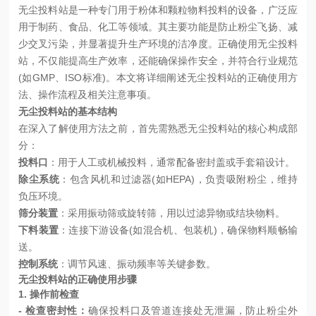
无尘投料站是一种专门用于粉体和颗粒物料投料的设备，广泛应
用于制药、食品、化工等领域。其主要功能是防止粉尘飞扬、减
少交叉污染，并显著提升生产环境的洁净度。正确使用无尘投料
站，不仅能提高生产效率，还能确保操作安全，并符合行业规范
(如
GMP、ISO标准)。本文将详细阐述无尘投料站的正确使用方
法、操作流程及相关注意事项。
无尘投料站的基本结构
在深入了解使用方法之前，首先需熟悉无尘投料站的核心构成部
分：
投料口
：用于人工或机械投料，通常配备密封盖或手套箱设计。
除尘系统
：包含风机和过滤器(如
HEPA)，负责吸附粉尘，维持
负压环境。
筛分装置
：采用振动筛或旋转筛，用以过滤异物或结块物料。
下料装置
：连接下游设备(如混合机、包装机)，确保物料顺畅输
送。
控制系统
：调节风速、振动频率等关键参数。
无
尘投料站的正确使用步骤
1. 操作前检查
- 检查密封性：
确保投料口及管道连接处无泄漏，防止粉尘外