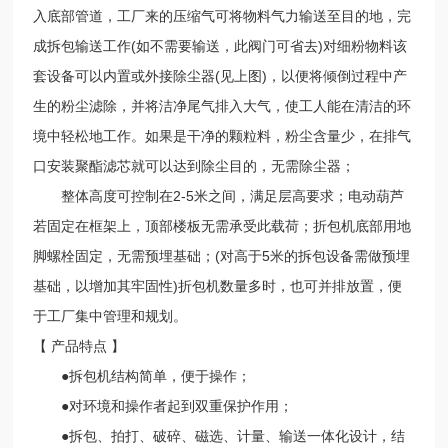
入底部管道，工厂来的压缩气可将物料气力输送至目的地，完
成拆包输送工作(如不需要输送，此阀门可省去)对细粉物料该
套设备可以内置或外接除尘器(见上图)，以便将倾倒过程中产
生的粉尘滤除，并将洁净尾气排入大气，使工人能在清洁的环
境中轻松地工作。如果是干净的颗粒料，粉尘含量少，在排气
口安装聚酯滤芯就可以达到除尘目的，无需除尘器；
整体高度可控制在2-5米之间，满足层高要求；电动葫芦
若固定在框架上，顶部楼板无需承受此载荷；折包机底部用地
脚螺栓固定，无需预埋基础；(对高于5米的拆包设备需做预埋
基础，以增加其牢固性)折包机数量多时，也可并排放置，便
于工厂集中管理和规划。
【 产品特点 】
●拆包机结构简单，便于操作；
●对环境和操作者起到双重保护作用；
●拆包、拍打、破碎、磁选、计量、输送一体化设计，结