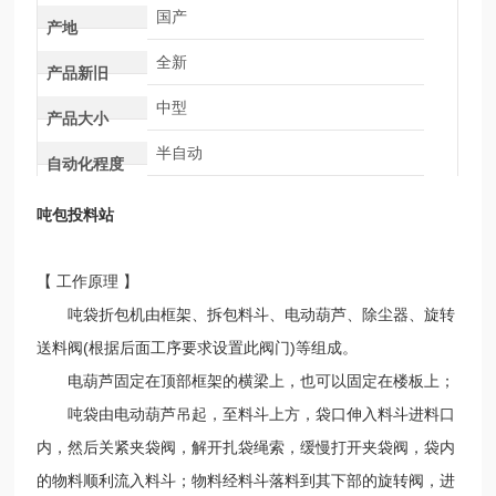
国产
产地
全新
产品新旧
中型
产品大小
半自动
自动化程度
吨包投料站
【 工作原理 】
吨袋折包机由框架、拆包料斗、电动葫芦、除尘器、旋转
送料阀(根据后面工序要求设置此阀门)等组成。
电葫芦固定在顶部框架的横梁上，也可以固定在楼板上；
吨袋由电动葫芦吊起，至料斗上方，袋口伸入料斗进料口
内，然后关紧夹袋阀，解开扎袋绳索，缓慢打开夹袋阀，袋内
的物料顺利流入料斗；物料经料斗落料到其下部的旋转阀，进