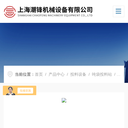
当前位置：
首页
/
产品中心
/
投料设备
/
吨袋投料站
/ CF-PBJ吨包投料站