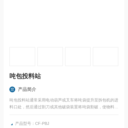
吨包投料站
产品简介
吨包投料站通常采用电动葫芦或叉车将吨袋提升至拆包机的进
料口处，然后通过割刀或其他破袋装置将吨袋割破，使物料落
入下方的出料口。在拆包过程中，可以通过吸尘装置收集吨袋
内的粉尘，以保持工作环境的清洁。
产品型号：CF-PBJ
吨包拆包机广泛应用于化工、建材、粮食、饲料等行业，用于