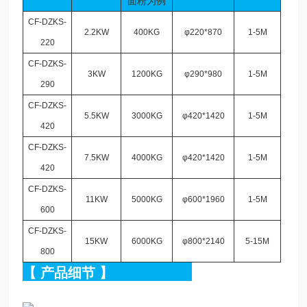
面粉为例
CF-DZKS-
2.2KW
400KG
φ220*870
1-5M
220
CF-DZKS-
3KW
1200KG
φ290*980
1-5M
290
CF-DZKS-
5.5KW
3000KG
φ420*1420
1-5M
420
CF-DZKS-
7.5KW
4000KG
φ420*1420
1-5M
420
CF-DZKS-
11KW
5000KG
φ600*1960
1-5M
600
CF-DZKS-
15KW
6000KG
φ800*2140
5-15M
800
【
产品细节
】