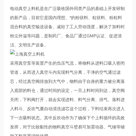
电动真空上料机是在广泛吸收国外同类产品的基础上开发研制
的新产品，目前它是国内理想、*的粉状料、粒状料、粉粒料
混合料的真空输送设备。减轻了工人劳动强度，解决了加料时
粉尘外溢等问题，是制药厂、食品厂通过GMP认证、促进清
洁、文明生产设备。
采用真空泵等装置产生的负压气流，将物料从进料口吸入密闭
管道，从而进入真空斗内实现料气分离，干净的空气通过滤
芯，经过真空阀排放到大气中，物料由于自身的重力被分离落
入底部的料仓，通过时间的设定，一旦上料时间到达，真空阀
关闭，下料阀打开，就会实现进料、料气分离、排气、落料进
入料斗、反吹气囊自动清洗滤芯这个过程，
下料结束再次进入
下一次吸料状态。其中
反吹动作为了确保下个上料循环的高效
发挥，对于比较黏性的物料真空斗壁易可加震动器、气锤等辅
助下料装置清除挂壁。