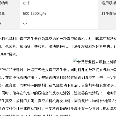
用物料
粉末
适用领
送量
500-1500kg/h
料斗直
率
5.5
上料机是利用真空发生器作为真空源的一种真空输送机，利用该真空加料
机、包装机、振动筛、整粒机、湿法制粒机、干法制粒机和粉碎机中去。
GMP"要求。
下“开/关"按键时，压缩空气进入真空发生器，同时料斗的放料门在气缸
流，在这股气流的作用下，被输送的物料经软管输送到真空料斗中，一定
法产生真空，同时料斗的放料门在气缸推动下开启，真空加料机真空消失
。同时，储存在气包中的压缩空气反吹过滤器，过滤器自动清洗；一定时
产生真空，放料门关闭，真空加料机再次加料，周而复始，物料被*地送
料通过料位计完成自动加料。当受料设备的料斗高于某一位置时，电动真