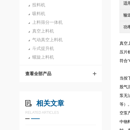
适
投料机
吸料机
输
上料筛分一体机
功
真空上料机
气动真空上料机
真空
斗式提升机
压片
螺旋上料机
符合“
查看全部产品
当按
股气
泵无
相关文章
等）
RELATED ARTICLES
空泵
中物