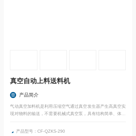
真空自动上料送料机
产品简介
气动真空加料机是利用压缩空气通过真空发生器产生高真空实
现对物料的输送，不需要机械式真空泵，具有结构简单、体积
小、免维修、噪音低、控制方便、消除物料静电和符合GMP
要求等优点.真空自动上料送料机
产品型号：CF-QZKS-290