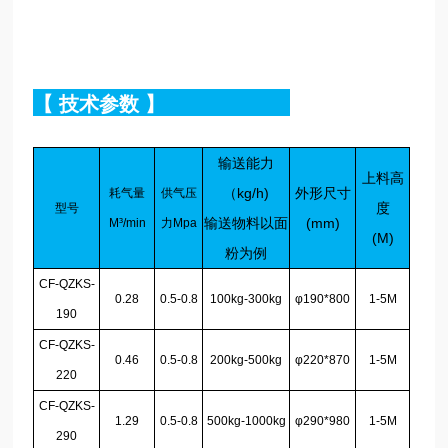
【
技术参数
】
输送能力
上料高
（kg/h)
外形尺寸
耗气量
供气压
度
型号
输送物料以面
(mm)
M³/min
力Mpa
(M)
粉为例
C
F
-QZKS-
0.28
0.5-0.8
100kg-300kg
φ190*800
1-5M
190
CF-QZKS-
0.46
0.5-0.8
200
kg
-500
kg
φ220*870
1-5M
220
CF-QZKS-
1.29
0.5-0.8
500
kg
-1000
kg
φ290*980
1-5M
290