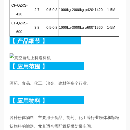
CF-QZKS-
2.7
0.5-0.8
1000
kg
-2000
kg
φ420*1420
1-5M
420
CF-QZKS-
3.8
0.5-0.8
1000
kg
-3000
kg
φ600*1960
1-5M
600
【
产品细节
】
【
应用范围
】
医药、食品、化工、冶金、建材等多个行业。
【
应用物料
】
各种粉体物料，主要用于食品、制药、化工等行业粉体和颗粒
状物料的输送、尤其适合需配置易燃防爆车间。