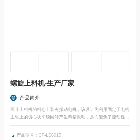
螺旋上料机-生产厂家
产品简介
圆斗上料机的料仓上装有振动电机，该设计为利用固定于电机
主轴上的偏心块平稳回转产生料箱振动，从而避免了流动性不
好物料的架桥。振幅可调，激振效率高，螺旋上料机-生产厂
家
产品型号：CF-LS6015