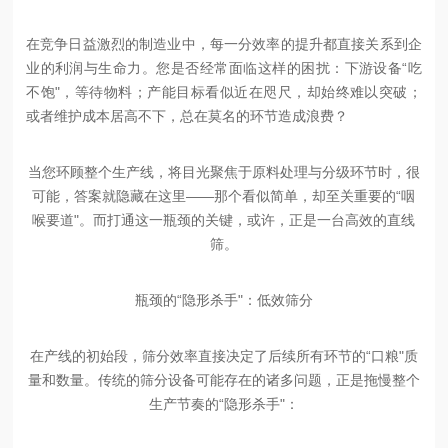
在竞争日益激烈的制造业中，每一分效率的提升都直接关系到企
业的利润与生命力。您是否经常面临这样的困扰：下游设备
“吃
不饱"，等待物料；产能目标看似近在咫尺，却始终难以突破；
或者维护成本居高不下，总在莫名的环节造成浪费？
当您环顾整个生产线，将目光聚焦于原料处理与分级环节时，很
可能，答案就隐藏在这里
——那个看似简单，却至关重要的“咽
喉要道"。而打通这一瓶颈的关键，或许，正是一台高效的直线
筛。
瓶颈的
“隐形杀手"：低效筛分
在产线的初始段，筛分效率直接决定了后续所有环节的
“口粮"质
量和数量。传统的筛分设备可能存在的诸多问题，正是拖慢整个
生产节奏的“隐形杀手"：