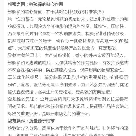
精
密之网：
检验筛的核心作用
检验筛的核心价值，在于其对物料粒度的精准掌控：
均一性的基石：无论是原料药的初始
粉末，还是制剂过程中的颗
粒或微丸，其颗粒大小直接影响混合均匀度、流动性、压缩性
，
乃至最终药片的含量均一
性
和崩解速度。检验筛通过精确分级，
剔除过粗或过细的粒子，确保每一批物料都拥有高度一致的
“起
点”，为后续工艺的稳定性和最终产品的质量均一
奠定基础
。
异物拦截的卫士：
生产链条漫长，微小的外来杂质可能混入。
检验筛如同忠诚的哨兵，凭借其精密的筛网孔径，有效拦截这些
不符合规格的异物，防止其流入成品，保障用药的物理安全性。
工艺优化的标尺：
筛分结果是工艺过程的重要反馈。它能揭示
粉碎、造粒、混合等前道工序的效果，为工艺参数的调整与优化
提供直观依据，驱动生产向更稳定、更高效的方向迈进。
合规性的凭证：
全球主要药典对众多原料药和制剂的粒度都有
明确要求。规范的检验筛分操作及其记录，是证明产品符合法定
标准的重要证据，是叩开市场之门的通行证。
规范操作：质量源于细节
检验筛分的效果，高度依赖于操作的严谨与规范。任何环节的疏
漏，都可能导致结果的失真，进而影响对产品质量的判断。