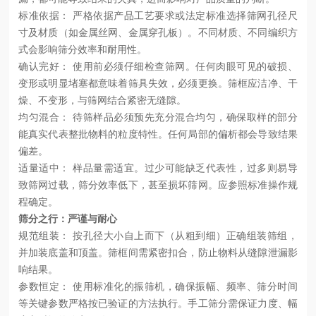
标准依据：
严格依据产品工艺要求或法定标准选择筛网孔径尺
寸及材质（如金属丝网、金属穿孔板）。不同材质、不同编织方
式会影响筛分效率和耐用性。
确认完好：
使用前必须仔细检查筛网。任何肉眼可见的破损、
变形或明显堵塞都意味着筛具失效，必须更换。筛框应洁净、干
燥、不变形，与筛网结合紧密无缝隙。
均匀混合：
待筛样品必须预先充分混合均匀，确保取样的部分
能真实代表整批物料的粒度特性。任何局部的偏析都会导致结果
偏差。
适量适中：
样品量需适宜。过少可能缺乏代表性，过多则易导
致筛网过载，筛分效率低下，甚至损坏筛网。应参照标准操作规
程确定。
筛分之行：严谨与耐心
规范组装：
按孔径大小自上而下（从粗到细）正确组装筛组，
并加装底盖和顶盖。筛框间需紧密扣合，防止物料从缝隙泄漏影
响结果。
参数恒定：
使用标准化的振筛机，确保振幅、频率、筛分时间
等关键参数严格按已验证的方法执行。手工筛分需保证力度、幅