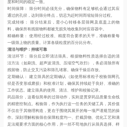
度和时间的稳定一致。
时间保障： 筛分时间必须充分，确保物料有足够机会通过其应
通过的孔径，达到筛分终点，切忌为赶时间而缩短筛分过程。
完成转移： 筛分结束后，需小心转移各层筛网及底盖上的物
料，确保所有残留物料都被无损失地收集到对应容器中。
精确称量：
使用经过校准、精度符合要求的天平，准确称量每
一级筛上物的质量。计算各级粒度的百分比分布。
清洁与维护：持续可靠
清洁环节：
筛分后立即清洁筛具。根据物料性质选择合适的清
洁方法（如刷洗、超声波清洗、压缩空气吹扫），务必清除所有
残留物，防止交叉污染和筛孔堵塞。确保干燥后存放。
定期确认：
建立筛具的定期确认（如使用标准粒子校验筛网孔
径是否变形或磨损）和校准计划，确保其持续处于良好、准确的
工作状态。建立筛具的使用、清洁、维护和校验记录。
药品筛分，这看似简单的过筛动作，实则是贯穿药品质量生命线
的精密控制点。检验筛，作为执行这一任务的关键工具，其价值
不仅在于其物理构造，更在于围绕其展开的每一项严谨规范的操
作。深刻理解检验筛在保障粒度均一、拦截异物、优化工艺和满
足法规要求方面的核心作用，并一丝不苟地执行从筛具选择、样