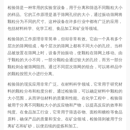
检验筛是一种常用的实验室设备，用于分离和筛选不同颗粒大小
的样品。它的工作原理是基于筛网孔径的大小，通过振动筛网将
颗粒分为不同的尺寸。这种设备在许多行业中都有广泛的应用，
包括材料科学、化学工程、食品加工和矿业等领域。
检验筛的工作原理非常简单，但却非常有效。它由一个具有多个
层次的筛网组成，每个层次的筛网上都有不同大小的孔径。当样
品被放置在筛网上时，设备开始振动，使颗粒在筛网上移动。由
于颗粒的大小不同，一部分颗粒会通过较大的孔径，而另一部分
颗粒则会被筛网阻挡。通过不同层次筛网的组合，可以将样品中
的颗粒按照大小进行分离。
检验筛的现实应用非常广泛。在材料科学领域，它常用于研究材
料的颗粒分布和粒度分析。通过检验筛，可以确定材料中颗粒的
大小范围，从而评估材料的质量和性能。在化学工程中，检验筛
被用于分离不同颗粒大小的反应物和产物，以提高反应的效率和
纯度。在食品加工行业，它常用于筛选谷物、面粉和糖粉等食品
原料，确保产品的质量和安全。在矿业领域，检验筛则被用于分
离矿石和矿砂，以便后续的提炼和加工。