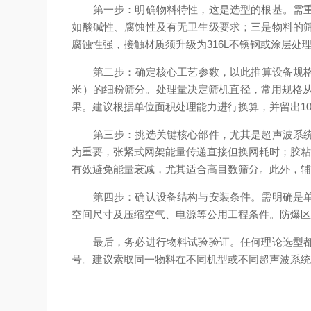
第一步：明确物料特性，这是选型的根基。需重点
如酸碱性、腐蚀性及有无卫生级要求；三是物料的
腐蚀性强，接触材质须升级为316L不锈钢或涂层处
第二步：确定核心工艺参数，以此推算设备规格。主
米）的细粉筛分。处理量决定筛机直径，常用规格从
果。建议根据单位面积处理能力进行换算，并留出10
第三步：挑选关键核心部件，尤其是超声波系统与网
为重要，张紧式网架能量传递直接但换网耗时；胶粘
有效避免能量衰减，尤其适合高目数筛分。此外，
第四步：确认设备结构与安装条件。需明确是单层
空间尺寸及压缩空气、电源等公用工程条件。防爆
最后，务必进行物料试验验证。任何理论选型都需
号。建议索取同一物料在不同机型或不同超声波系