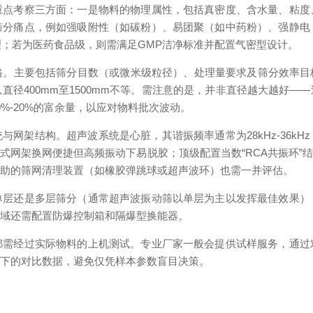
考察三方面：一是物料的物理属性，包括真密度、含水量、粘度
筛分痛点，例如强吸附性（如碳粉）、易团聚（如中药粉）、强静电
理；若为医药食品级，则需满足GMP洁净标准并配置气密型设计。
要包括筛分目数（或微米级粒径）、处理量要求及筛分效率目标。超声波
直径400mm至1500mm不等。需注意的是，并非直径越大越好—
%-20%的富余量，以应对物料批次波动。
架结构。超声波系统是心脏，其谐振频率通常为28kHz-36kH
式网架换网便捷但高频振动下易脱胶；顶级配置当数“RCA共振环”
辅助的筛网清理装置（如橡胶弹跳球或超声波环）也需一并评估。
还是多层筛分（通常超声波振动筛以单层为主以发挥最佳效果）
区域还需配置防爆控制箱和隔爆型换能器。
经过实际物料的上机测试。专业厂家一般会提供试样服务，通过
统下的对比数据，避免仅凭样本参数盲目决策。