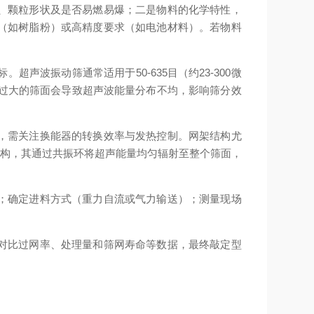
、颗粒形状及是否易燃易爆；二是物料的化学特性，
（如树脂粉）或高精度要求（如电池材料）。若物料
振动筛通常适用于50-635目（约23-300微
—过大的筛面会导致超声波能量分布不均，影响筛分效
z，需关注换能器的转换效率与发热控制。网架结构尤
结构，其通过共振环将超声能量均匀辐射至整个筛面，
；确定进料方式（重力自流或气力输送）；测量现场
对比过网率、处理量和筛网寿命等数据，最终敲定型