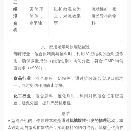
二
维
圆筒形
以扩散混合为
流动性好、密
混
筒体，
主，对流效果
度差异小的物
合
水平轴
弱
料
机
六、应用场景与原理适配性
制药行业
：混合原料药与辅料时，利用 V 型结构的强对流作
用，确保微量成分（如活性剂）均匀分散，符合 GMP 均匀
度要求（≥99%）。
食品行业
：混合糖粉、奶粉等，通过扩散混合实现口感均
一，同时剪切作用防止结块。
化工行业
：混合颜料、催化剂时，利用对流混合抵消密度
差，避免分层，提升产品稳定性。
总结
V 型混合机的工作原理本质是通过
机械旋转引发的物理运动
，将
宏观对流与微观扩散结合，实现物料的均匀混合。其核心优势在