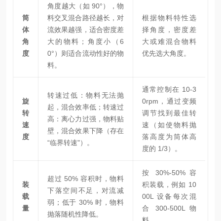
角度越大（如 90°），物
筒
料交叉混合路径越长，对
根据物料特性选
体
流效果越强，适合密度差
择角度，密度差
角
大的物料；角度小（6
大或难混合物料
度
0°）则适合流动性好的物
优先选大角度。
料。
通常控制在 10-3
转速过低：物料无法抛
旋
0rpm，通过变频
起，混合效率低；转速过
转
调节找到最佳转
高：离心力过强，物料贴
速
速（如使物料抛
壁，混合效果下降（存在
度
落高度为筒体高
“临界转速"）。
度的 1/3）。
按 30%-50% 容
超过 50% 容积时，物料
装
积装载，例如 10
下落空间不足，对流减
载
00L 设备每次混
弱；低于 30% 时，物料
量
合 300-500L 物
抛落随机性降低。
料。