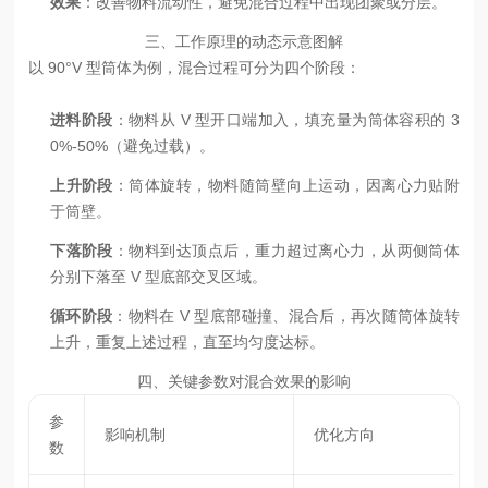
效果
：改善物料流动性，避免混合过程中出现团聚或分层。
三、工作原理的动态示意图解
以 90°V 型筒体为例，混合过程可分为四个阶段：
进料阶段
：物料从 V 型开口端加入，填充量为筒体容积的 3
0%-50%（避免过载）。
上升阶段
：筒体旋转，物料随筒壁向上运动，因离心力贴附
于筒壁。
下落阶段
：物料到达顶点后，重力超过离心力，从两侧筒体
分别下落至 V 型底部交叉区域。
循环阶段
：物料在 V 型底部碰撞、混合后，再次随筒体旋转
上升，重复上述过程，直至均匀度达标。
四、关键参数对混合效果的影响
参
影响机制
优化方向
数