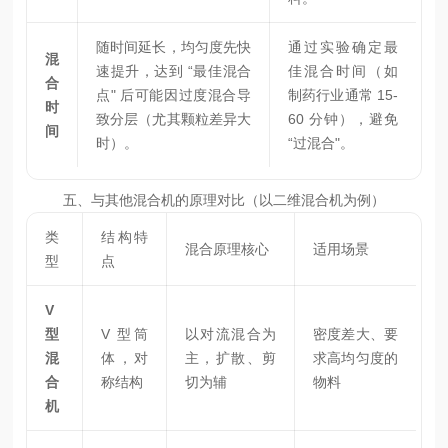
随时间延长，均匀度先快
通过实验确定最
混
速提升，达到 “最佳混合
佳混合时间（如
合
点" 后可能因过度混合导
制药行业通常 15-
时
致分层（尤其颗粒差异大
60 分钟），避免
间
时）。
“过混合"。
五、与其他混合机的原理对比（以二维混合机为例）
类
结构特
混合原理核心
适用场景
型
点
V
型
V 型筒
以对流混合为
密度差大、要
混
体，对
主，扩散、剪
求高均匀度的
合
称结构
切为辅
物料
机