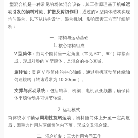
型混合机是一种常见的粉体混合设备，其工作原理基于
机械运
动引发的物料对流、扩散及剪切作用
，通过的V 型筒体结构实现
均匀混合。以下从结构设计、混合机制、影响因素三方面详细解
析：
一、结构与运动基础
1.
核心结构组成
V 型筒体
：由两个圆筒呈一定角度（常见 60°、90°）焊接而
成，形成对称的 V 型腔体，是混合的核心区域。
旋转轴
：贯穿 V 型筒体的中心轴线，通过电机驱动筒体绕轴
匀速旋转（转速通常为 10-30rpm）。
支撑与驱动系统
：包括轴承、机架、电机及变频器，确保筒
体平稳转动并可调节转速。
2.
运动模式
筒体绕水平轴做
周期性旋转运动
，物料随筒体上升至一定高度
后，因重力作用从两侧筒体内下落，形成交叉混合流。
二、混合机制：三大作用协同工作