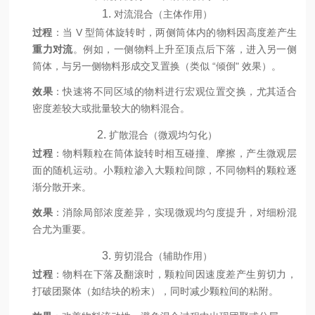
1.
对流混合（主体作用）
过程
：当 V 型筒体旋转时，两侧筒体内的物料因高度差产生
重力对流
。例如，一侧物料上升至顶点后下落，进入另一侧
筒体，与另一侧物料形成交叉置换（类似 “倾倒" 效果）。
效果
：快速将不同区域的物料进行宏观位置交换，尤其适合
密度差较大或批量较大的物料混合。
2.
扩散混合（微观均匀化）
过程
：物料颗粒在筒体旋转时相互碰撞、摩擦，产生微观层
面的随机运动。小颗粒渗入大颗粒间隙，不同物料的颗粒逐
渐分散开来。
效果
：消除局部浓度差异，实现微观均匀度提升，对细粉混
合尤为重要。
3.
剪切混合（辅助作用）
过程
：物料在下落及翻滚时，颗粒间因速度差产生剪切力，
打破团聚体（如结块的粉末），同时减少颗粒间的粘附。