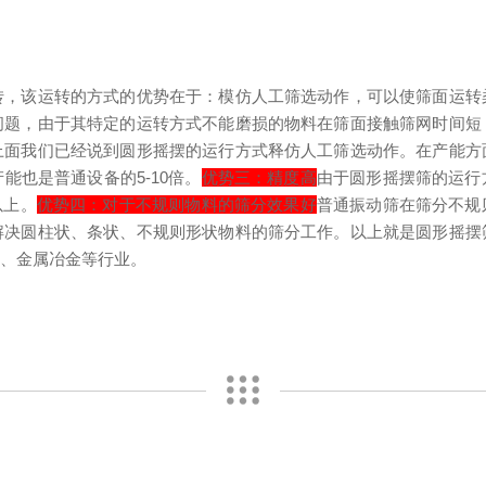
转，该运转的方式的优势在于：模仿人工筛选动作，可以使筛面运转
问题，由于其特定的运转方式不能磨损的物料在筛面接触筛网时间短
上面我们已经说到圆形摇摆的运行方式释仿人工筛选动作。在产能方
也是普通设备的5-10倍。
优势三：精度高
由于圆形摇摆筛的运行
以上。
优势四：对于不规则物料的筛分效果好
普通振动筛在筛分不规
解决圆柱状、条状、不规则形状物料的筛分工作。
以上就是圆形摇摆
工、金属冶金等行业。